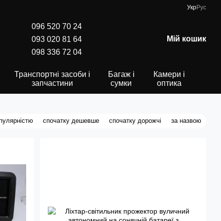
Укр
Рус
096 520 70 24
Мій кошик
093 020 81 64
098 336 72 04
Транспортні засоби і
Багаж і
Камери і
запчастини
сумки
оптика
опулярністю
спочатку дешевше
спочатку дорожчі
за назвою