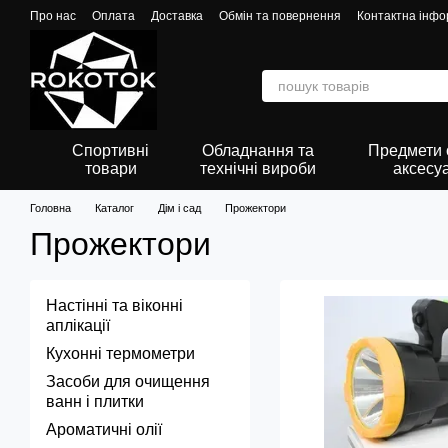
Перейти до основного контенту
Про нас
Оплата
Доставка
Обмін та повернення
Контактна інфо
Спортивні
Обладнання та
Предмети о
товари
технічні вироби
аксесу
Головна
Каталог
Дім і сад
Прожектори
Прожектори
Настінні та віконні
аплікації
Кухонні термометри
Засоби для очищення
ванн і плитки
Ароматичні олії