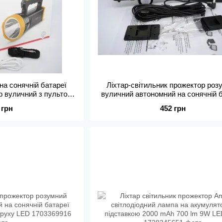
на сонячній батареї
Ліхтар-світильник прожектор роз
р вуличний з пультом
вуличний автономний на сонячній 
ЕД LED
день ніч датчик руху LED
 грн
452 грн