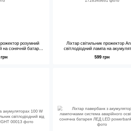
 прожектор розумний
Ліхтар світильник прожектор An
 на сонячній батареї
світлодіодний лампа на акумулят
 датчик руху LED
підставкою 2000 mAh 700 lm 9W L
 грн
599 грн