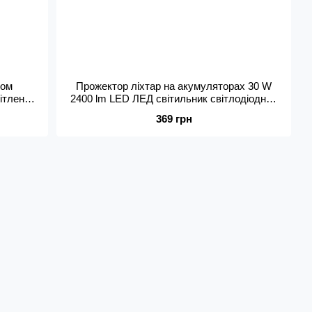
ром
Прожектор ліхтар на акумуляторах 30 W
ітлення
2400 lm LED ЛЕД світильник світлодіодний
owerbank
від мережі CREE XML-L2
369 грн