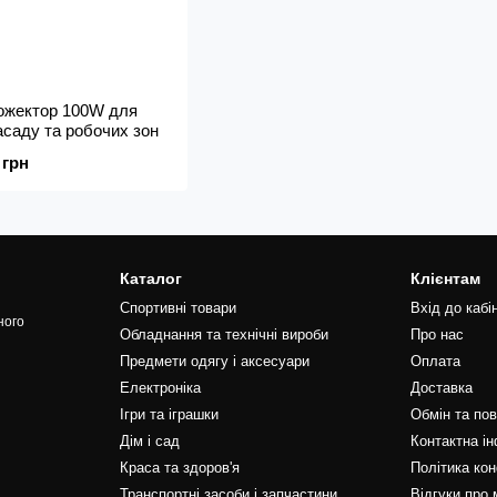
рожектор 100W для
асаду та робочих зон
 грн
Каталог
Клієнтам
Спортивні товари
Вхід до кабі
ного
Обладнання та технічні вироби
Про нас
Предмети одягу і аксесуари
Оплата
Електроніка
Доставка
Ігри та іграшки
Обмін та по
Дім і сад
Контактна і
Краса та здоров'я
Політика кон
Транспортні засоби і запчастини
Відгуки про 