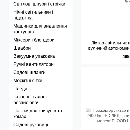
Світлові шнури і стрічки
Нічні світильники і
підсвітка
Машинки для видалення
ковтунців
Міксери і блендери
Ліхтар-світильник
Швабри
вуличний автономний
пульт день ніч
Вакуумна упаковка
499
Ручні вентилятори
Садові шланги
Москітні сітки
Пледи
Газонні і садові
розпилювачі
Пастки для гризунів та
комах
Садові рукавиці