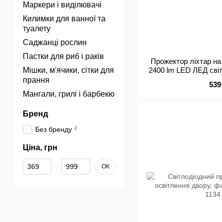
Маркери і виділювачі
Килимки для ванної та
туалету
Саджанці рослин
Пастки для риб і раків
Прожектор ліхтар н
Мішки, м'ячики, сітки для
2400 lm LED ЛЕД сві
від мережі
прання
539
Мангали, грилі і барбекю
Бренд
4
Без бренду
Ціна, грн
Від Ціна, грн
До Ціна, грн
ОК