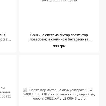
slut
Сонячна система ліхтар прожектор
орі з
повербенк із сонячною батареєю та
ED ЛЕД
світлодіодними лампочками CcLamp CL 12
999 грн
30W