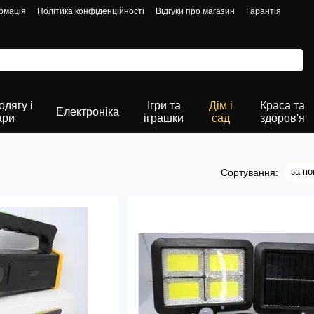
рмація
Політика конфіденційності
Відгуки про магазин
Гарантія
дягу і
Ігри та
Дім і
Краса та
Електроніка
ари
іграшки
сад
здоров'я
за п
Сортування: