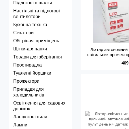
Підлогові вішалки
Настільні та підлогові
вентилятори
Кухонна техніка
Секатори
Обігрівачі приміщень
Щітки-дряпанки
Ліхтар автономний 
світильник прожекто
Товари для зберігання
д/к Л
469
Простирадла
Туалетні йоршики
Прожектори
Приладдя для
холодильників
Освітлення для садових
доріжок
Ланцюгові пили
Лампи