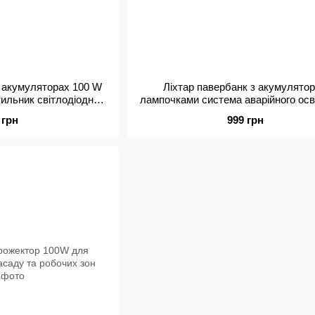
а акумуляторах 100 W
Ліхтар павербанк з акумулято
тильник світлодіодний
лампочками система аварійного осв
 FLOOD LIGHT
сонячна батарея ЛЕД LED p
 грн
999 грн