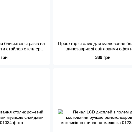
я блискіток стразів на
Проєктор столик для малювання бл
ети стайлер степлер-
динозаврик зі світловими ефек
исків стрази
музикою слайдами маркерам
 грн
389 грн