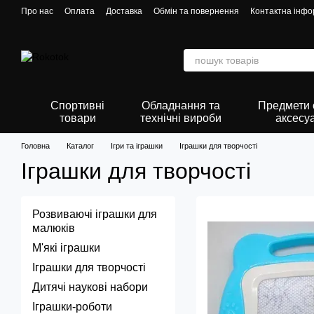
Перейти до основного контенту
Про нас
Оплата
Доставка
Обмін та повернення
Контактна інфо
Спортивні
Обладнання та
Предмети о
товари
технічні вироби
аксесу
Головна
Каталог
Ігри та іграшки
Іграшки для творчості
Іграшки для творчості
Розвиваючі іграшки для
малюків
М'які іграшки
Іграшки для творчості
Дитячі наукові набори
Іграшки-роботи