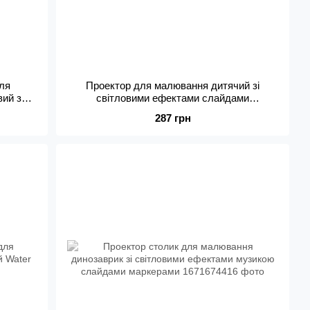
ля
Проектор для малювання дитячий зі
вий з
світловими ефектами слайдами
ка
фломастерами
287 грн