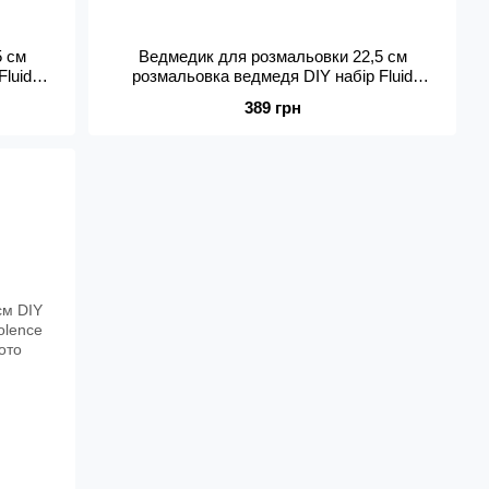
5 см
Ведмедик для розмальовки 22,5 см
Fluid
розмальовка ведмедя DIY набір Fluid
дь
Violence Bear флюїдний ведмідь
389 грн