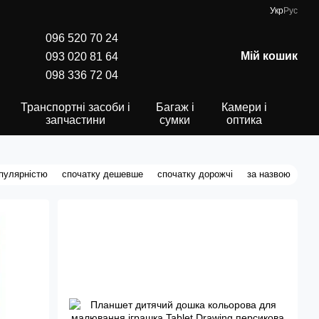
Укр
Рус
096 520 70 24
Мій кошик
093 020 81 64
098 336 72 04
Транспортні засоби і
Багаж і
Камери і
запчастини
сумки
оптика
опулярністю
спочатку дешевше
спочатку дорожчі
за назвою