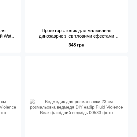
для
Проектор столик для малювання
й Water
динозаврик зі світловими ефектами
музикою слайдами маркерами
348 грн