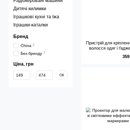
Радіокеровані машини
Дитячі килимки
Іграшкові кухні та їжа
Іграшки-каталки
Бренд
Пристрій для кріпленн
2
China
волосся одяг і ґадж
7
набір 12 д
Без бренду
359
Ціна, грн
Від Ціна, грн
До Ціна, грн
ОК