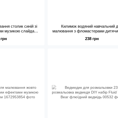
ання столик синій зі
Килимок водяний навчальний 
ми музикою слайдами
малювання з фломастерами дитячи
ерами
Doodle
 грн
238 грн