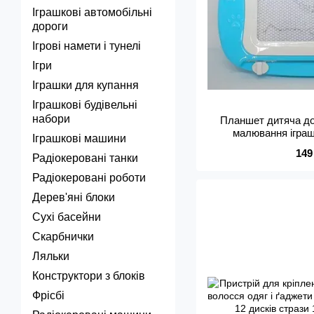
Іграшкові автомобільні
дороги
Ігрові намети і тунелі
Ігри
Іграшки для купання
Іграшкові будівельні
набори
Планшет дитяча д
малювання іграш
Іграшкові машини
149
Радіокеровані танки
Радіокеровані роботи
Дерев'яні блоки
Сухі басейни
Скарбнички
Ляльки
Конструктори з блоків
Фрісбі