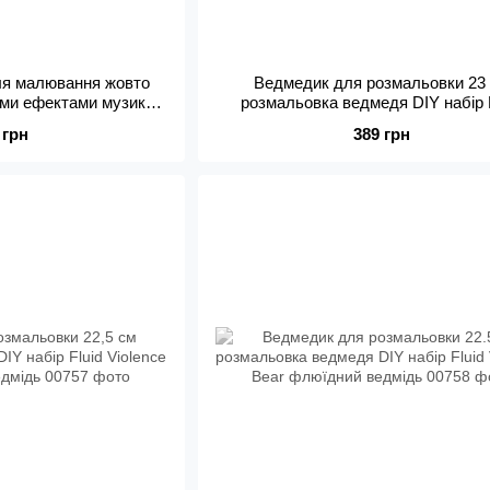
ля малювання жовто
Ведмедик для розмальовки 23
вими ефектами музикою
розмальовка ведмедя DIY набір 
 маркерами
Violence Bear флюїдний ведмі
 грн
389 грн