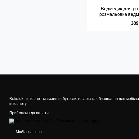
Ведмедик для ро
розмальовка ведме
Violence Bear 
389
Rokotok - інтернет-магазин побутових товарів та обладнання для мобіль
інтернету.
Приймаємо до оплати
Мобільна версія