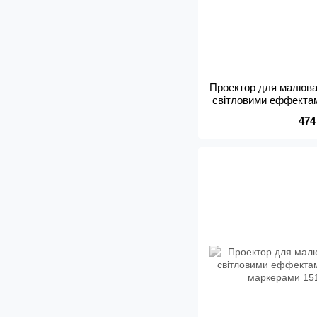
Проектор для малюва
світловими еффекта
марк
474