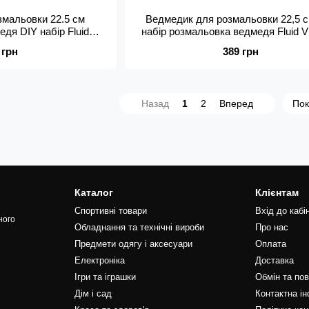
змальовки 22.5 см
Ведмедик для розмальовки 22,5 
дя DIY набір Fluid
набір розмальовка ведмедя Fluid V
флюїдний ведмідь
Bear флюїдний ведмідь
 грн
389 грн
Назад
1
2
Вперед
Пок
Каталог
Клієнтам
Спортивні товари
Вхід до кабі
ного
Обладнання та технічні вироби
Про нас
Предмети одягу і аксесуари
Оплата
Електроніка
Доставка
Ігри та іграшки
Обмін та по
Дім і сад
Контактна і