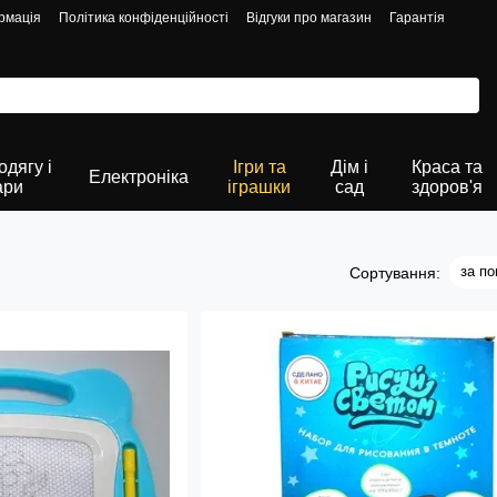
рмація
Політика конфіденційності
Відгуки про магазин
Гарантія
дягу і
Ігри та
Дім і
Краса та
Електроніка
ари
іграшки
сад
здоров'я
за п
Сортування: