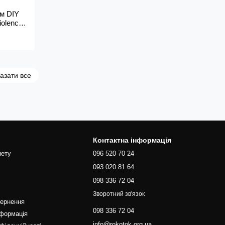
см DIY
iolence
азати все
Контактна інформація
нету
096 520 70 24
093 020 81 64
098 336 72 04
Зворотний зв'язок
вернення
098 336 72 04
нформація
info@rokotok.org.ua