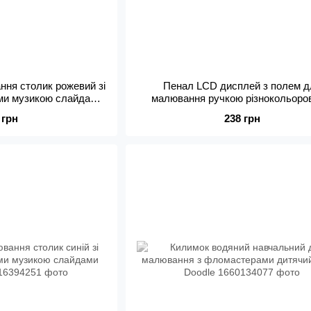
ння столик рожевий зі
Пенал LCD дисплей з полем д
ми музикою слайдами
малювання ручкою різнокольоро
ерами
можливістю стирання малюн
 грн
238 грн