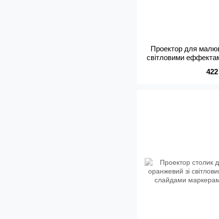
Проектор для малюв
світловими еффекта
марк
422