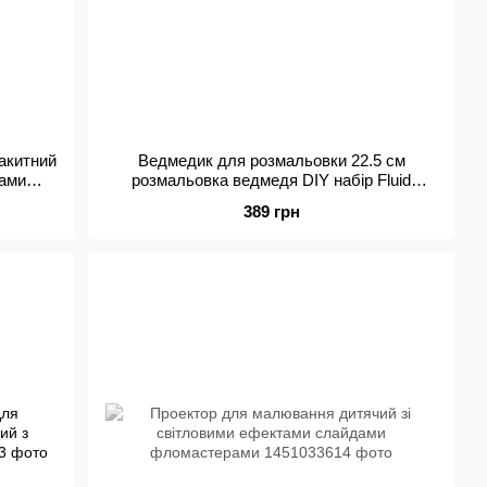
акитний
Ведмедик для розмальовки 22.5 см
тами
розмальовка ведмедя DIY набір Fluid
и
Violence Bear флюїдний ведмідь
389 грн