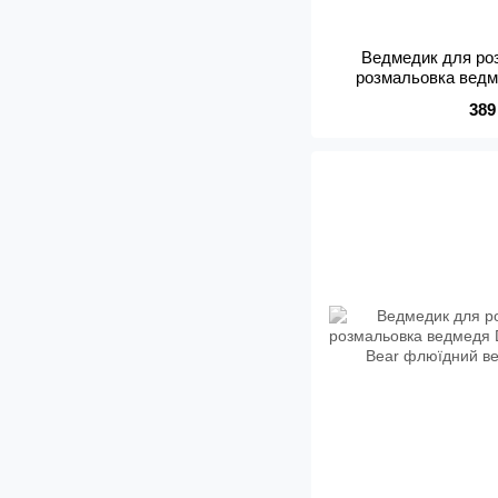
Ведмедик для ро
розмальовка ведме
Violence Bear 
389