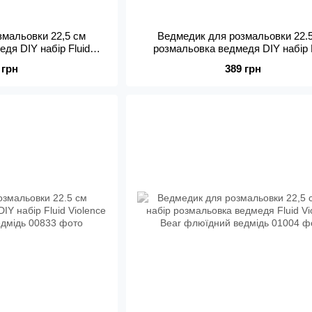
змальовки 22,5 см
Ведмедик для розмальовки 22.
дя DIY набір Fluid
розмальовка ведмедя DIY набір 
флюїдний ведмідь
Violence Bear флюїдний ведмі
 грн
389 грн