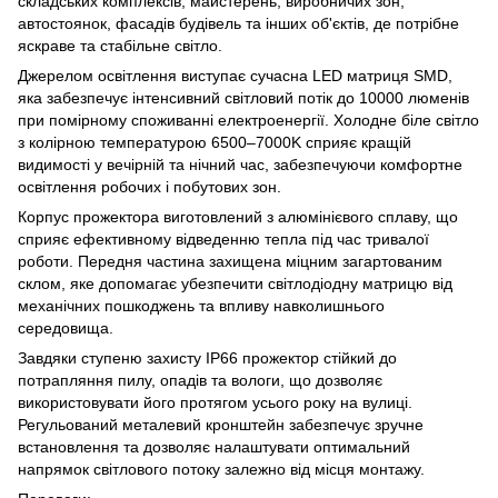
складських комплексів, майстерень, виробничих зон,
автостоянок, фасадів будівель та інших об'єктів, де потрібне
яскраве та стабільне світло.
Джерелом освітлення виступає сучасна LED матриця SMD,
яка забезпечує інтенсивний світловий потік до 10000 люменів
при помірному споживанні електроенергії. Холодне біле світло
з колірною температурою 6500–7000K сприяє кращій
видимості у вечірній та нічний час, забезпечуючи комфортне
освітлення робочих і побутових зон.
Корпус прожектора виготовлений з алюмінієвого сплаву, що
сприяє ефективному відведенню тепла під час тривалої
роботи. Передня частина захищена міцним загартованим
склом, яке допомагає убезпечити світлодіодну матрицю від
механічних пошкоджень та впливу навколишнього
середовища.
Завдяки ступеню захисту IP66 прожектор стійкий до
потрапляння пилу, опадів та вологи, що дозволяє
використовувати його протягом усього року на вулиці.
Регульований металевий кронштейн забезпечує зручне
встановлення та дозволяє налаштувати оптимальний
напрямок світлового потоку залежно від місця монтажу.