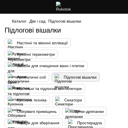
Каталог
Дім і сад
Підлогові вішалки
Підлогові вішалки
Настінні та віконні аплікації
Кухонні термометри
Засоби для очищення ванн і плитки
Ароматичні олії
Підлогові вішалки
Настільні та підлогові вентилятори
Кухонна техніка
Секатори
Обігрівачі приміщень
Щітки-дряпанки
Товари для зберігання
Простирадла