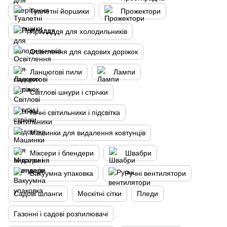
Туалетні йоршики
Прожектори
Приладдя для холодильників
Освітлення для садових доріжок
Ланцюгові пили
Лампи
Світлові шнури і стрічки
Нічні світильники і підсвітка
Машинки для видалення ковтунців
Міксери і блендери
Швабри
Вакуумна упаковка
Ручні вентилятори
Садові шланги
Москітні сітки
Пледи
Газонні і садові розпилювачі