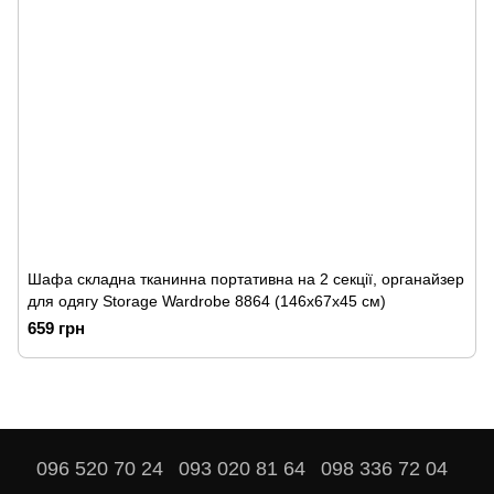
Шафа складна тканинна портативна на 2 секції, органайзер
для одягу Storage Wardrobe 8864 (146х67х45 см)
659 грн
096 520 70 24
093 020 81 64
098 336 72 04