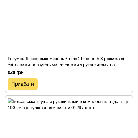
Розумна боксерська мішень 6 цілей bluetooth 3 режима зі
світловими та звуковими ефектами з рукавичками на
акумуляторі світломузика
828 грн
Придбати