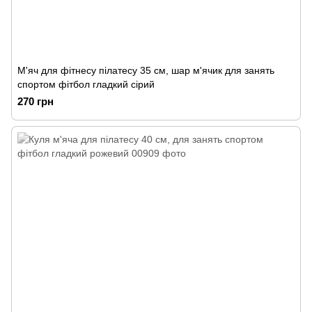
М'яч для фітнесу пілатесу 35 см, шар м'ячик для занять
спортом фітбол гладкий сірий
270 грн