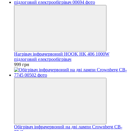
Нагрівач інфрачервоний HOOK HK 406 1000W
підлоговий електрообігрівач
999 грн
Обігрівач інфрачервоний на дві лампи Crownberg CB-