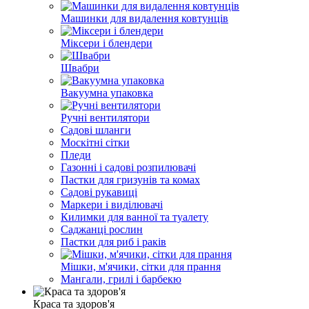
Машинки для видалення ковтунців
Міксери і блендери
Швабри
Вакуумна упаковка
Ручні вентилятори
Садові шланги
Москітні сітки
Пледи
Газонні і садові розпилювачі
Пастки для гризунів та комах
Садові рукавиці
Маркери і виділювачі
Килимки для ванної та туалету
Саджанці рослин
Пастки для риб і раків
Мішки, м'ячики, сітки для прання
Мангали, грилі і барбекю
Краса та здоров'я