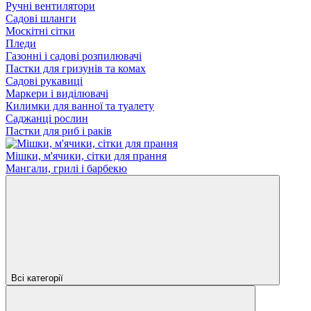
Ручні вентилятори
Садові шланги
Москітні сітки
Пледи
Газонні і садові розпилювачі
Пастки для гризунів та комах
Садові рукавиці
Маркери і виділювачі
Килимки для ванної та туалету
Саджанці рослин
Пастки для риб і раків
Мішки, м'ячики, сітки для прання
Мангали, грилі і барбекю
Всі категорії