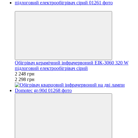
−2%
Обігрівач керамічний інфрачервоний ЕІК-3060 320 W
підлоговий електрообігрівач сірий
2 248 грн
2 298 грн