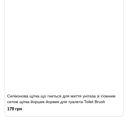
Силіконова щітка що гнеться для миття унітаза зі з'ємним
ситом щітка йоршик йоржик для туалета Toilet Brush
179 грн