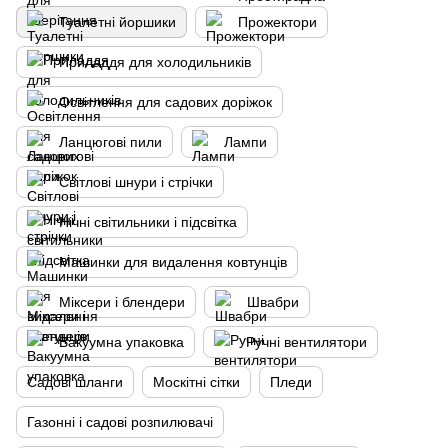
Туалетні йоршики
Прожектори
Приладдя для холодильників
Освітлення для садових доріжок
Ланцюгові пили
Лампи
Світлові шнури і стрічки
Нічні світильники і підсвітка
Машинки для видалення ковтунців
Міксери і блендери
Швабри
Вакуумна упаковка
Ручні вентилятори
Садові шланги
Москітні сітки
Пледи
Газонні і садові розпилювачі