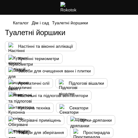
Каталог
Дім і сад
Туалетні йоршики
Туалетні йоршики
Настінні та віконні аплікації
Кухонні термометри
Засоби для очищення ванн і плитки
Ароматичні олії
Підлогові вішалки
Настільні та підлогові вентилятори
Кухонна техніка
Секатори
Обігрівачі приміщень
Щітки-дряпанки
Товари для зберігання
Простирадла