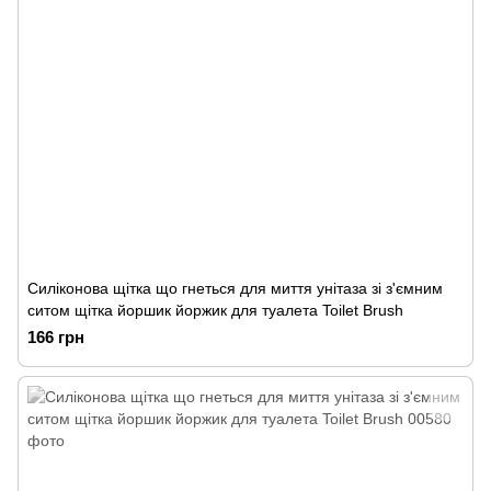
Силіконова щітка що гнеться для миття унітаза зі з'ємним
ситом щітка йоршик йоржик для туалета Toilet Brush
166 грн