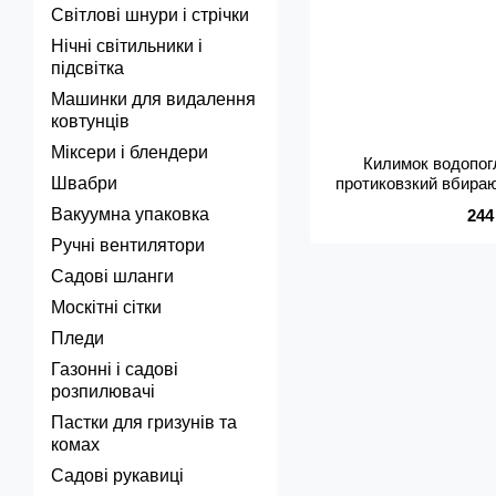
Світлові шнури і стрічки
Нічні світильники і
підсвітка
Машинки для видалення
ковтунців
Міксери і блендери
Килимок водопог
Швабри
протиковзкий вбира
абстракція 78
Вакуумна упаковка
244
Ручні вентилятори
Садові шланги
Москітні сітки
Пледи
Газонні і садові
розпилювачі
Пастки для гризунів та
комах
Садові рукавиці