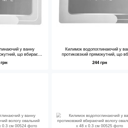
линаючий у ванну
Килимок водопоглинаючий у ва
окутний, що вбирає
протиковзкий прямокутний, що в
8 х 48 х 0.3 см
вологу Home 78 х 48 х 0.3 с
 грн
244 грн