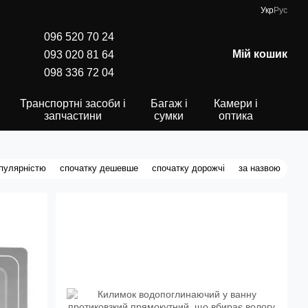
Укр
Рус
096 520 70 24
Мій кошик
093 020 81 64
098 336 72 04
Транспортні засоби і
Багаж і
Камери і
запчастини
сумки
оптика
опулярністю
спочатку дешевше
спочатку дорожчі
за назвою