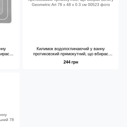
нну
Килимок водопоглинаючий у ванну
бирає
протиковзкий прямокутний, що вбирає
м
вологу Geometric Art 78 х 48 х 0.3 см
244 грн