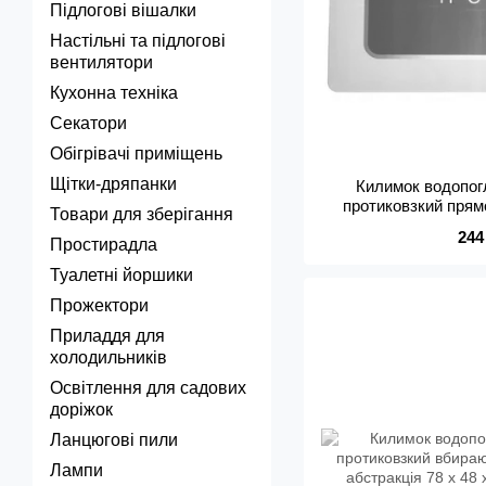
Підлогові вішалки
Настільні та підлогові
вентилятори
Кухонна техніка
Секатори
Обігрівачі приміщень
Щітки-дряпанки
Килимок водопог
протиковзкий прям
Товари для зберігання
вологу Home 7
244
Простирадла
Туалетні йоршики
Прожектори
Приладдя для
холодильників
Освітлення для садових
доріжок
Ланцюгові пили
Лампи