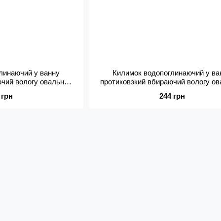
линаючий у ванну
Килимок водопоглинаючий у ва
ючий вологу овальний
протиковзкий вбираючий вологу о
 х 48 х 0.3 см
78 х 48 х 0.3 см
 грн
244 грн