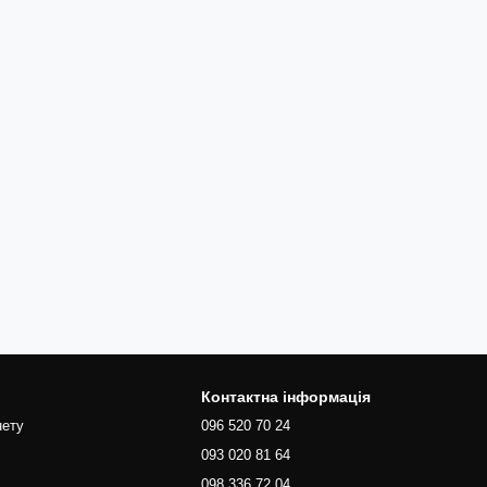
Контактна інформація
нету
096 520 70 24
093 020 81 64
098 336 72 04