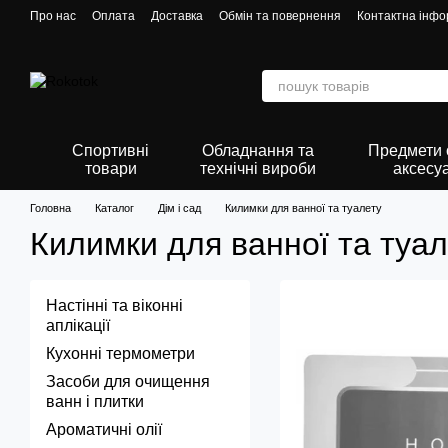
Перейти до основного контенту
Про нас
Оплата
Доставка
Обмін та повернення
Контактна інфо
Спортивні
Обладнання та
Предмети о
товари
технічні вироби
аксесу
Головна
Каталог
Дім і сад
Килимки для ванної та туалету
Килимки для ванної та туал
Настінні та віконні
аплікації
Кухонні термометри
Засоби для очищення
ванн і плитки
Ароматичні олії