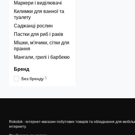
Маркери і виділювачі
Килимки для ванної та
туалету
Саджанці рослин
Пастки для риб і раків
Мішки, м'ячики, сітки для
прання
Мангали, грилі і барбекю
Бренд
5
Без бренду
Rokotok - інтернет-магазин побутових товарів та обладнання для мобіль
інтернету.