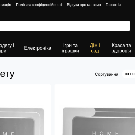
рмація
Політика конфіденційності
Відгуки про магазин
Гарантія
дягу і
Ігри та
Дім і
Краса та
Електроніка
ари
іграшки
сад
здоров'я
ету
за п
Сортування: