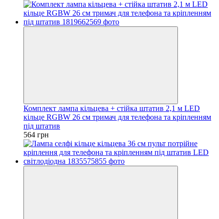
Комплект лампа кільцева + стійка штатив 2,1 м LED
кільце RGBW 26 см тримач для телефона та кріпленням
під штатив
564 грн