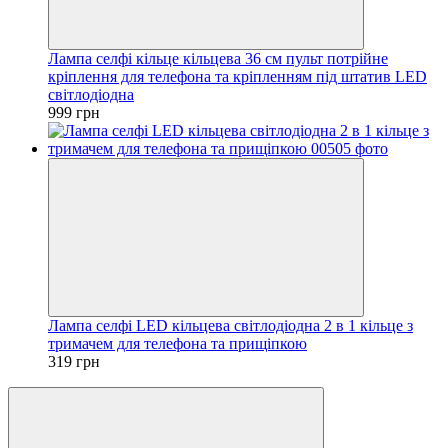
Лампа селфі кільце кільцева 36 см пульт потрійне
кріплення для телефона та кріпленням під штатив LED
світлодіодна
999 грн
Лампа селфі LED кільцева світлодіодна 2 в 1 кільце з
тримачем для телефона та прищіпкою
319 грн