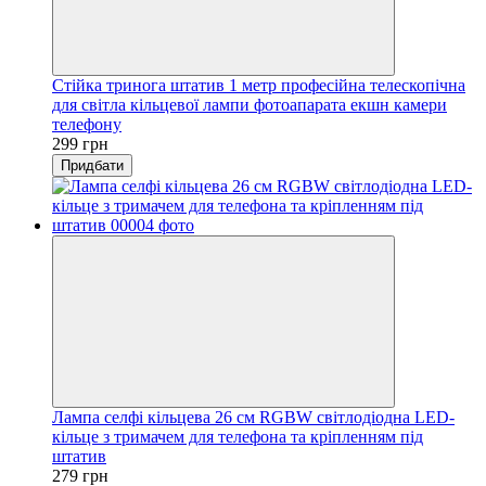
Стійка тринога штатив 1 метр професійна телескопічна
для світла кільцевої лампи фотоапарата екшн камери
телефону
299 грн
Придбати
Лампа селфі кільцева 26 см RGBW світлодіодна LED-
кільце з тримачем для телефона та кріпленням під
штатив
279 грн