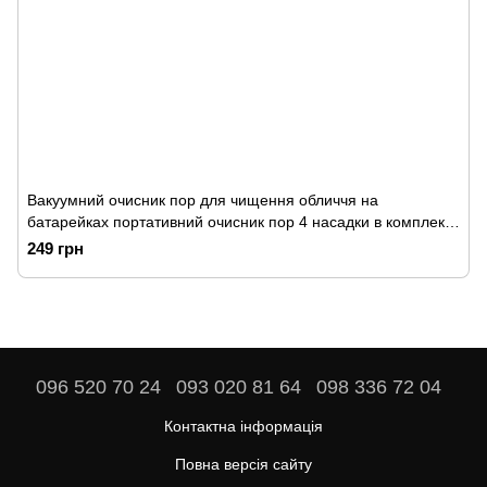
Вакуумний очисник пор для чищення обличчя на
батарейках портативний очисник пор 4 насадки в комплекті
Derma
249 грн
096 520 70 24
093 020 81 64
098 336 72 04
Контактна інформація
Повна версія сайту