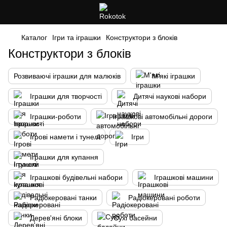
Каталог
Ігри та іграшки
Конструктори з блоків
Конструктори з блоків
Розвиваючі іграшки для малюків
М'які іграшки
Іграшки для творчості
Дитячі наукові набори
Іграшки-роботи
Іграшкові автомобільні дороги
Ігрові намети і тунелі
Ігри
Іграшки для купання
Іграшкові будівельні набори
Іграшкові машини
Радіокеровані танки
Радіокеровані роботи
Дерев'яні блоки
Сухі басейни