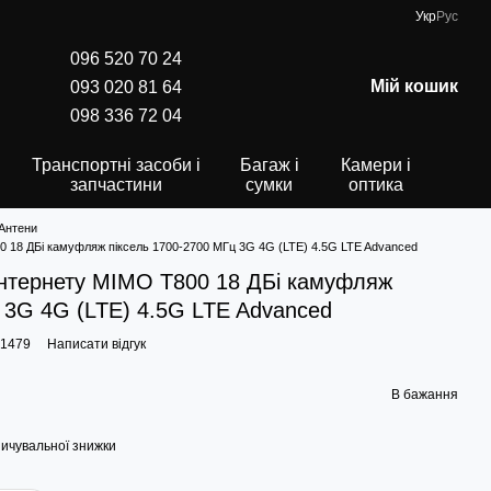
Укр
Рус
096 520 70 24
Мій кошик
093 020 81 64
098 336 72 04
Транспортні засоби і
Багаж і
Камери і
запчастини
сумки
оптика
Антени
0 18 ДБi камуфляж піксель 1700-2700 МГц 3G 4G (LTE) 4.5G LTE Advanced
інтернету MIMO Т800 18 ДБi камуфляж
 3G 4G (LTE) 4.5G LTE Advanced
61479
Написати відгук
В бажання
ичувальної знижки