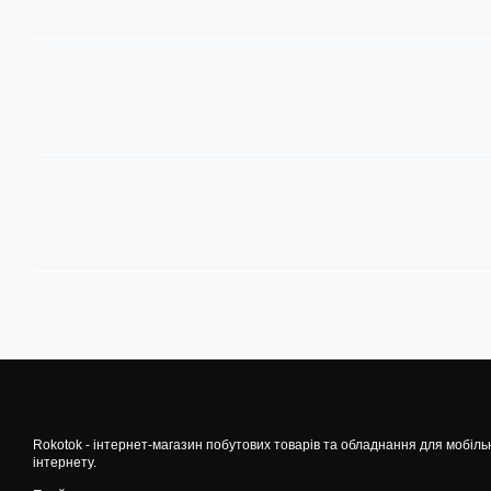
Rokotok - інтернет-магазин побутових товарів та обладнання для мобіль
інтернету.