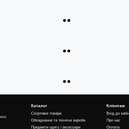
Каталог
Клієнтам
Спортивні товари
Вхід до кабі
ного
Обладнання та технічні вироби
Про нас
Предмети одягу і аксесуари
Оплата