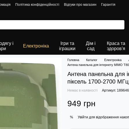
рмація
Політика конфіденційності
Відгуки про магазин
Гарантія
дягу і
Ігри та
Дім і
Краса та
Електроніка
ари
іграшки
сад
здоров'я
Головна
Каталог
Електроніка
Антена панельна для інтернету MIMO Т80
Антена панельна для 
піксель 1700-2700 МГц
Немає в наявності
Артикул: 18964
949 грн
Увійти
для відображення накоп
%