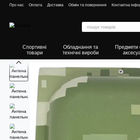
Перейти до основного контенту
Про нас
Оплата
Доставка
Обмін та повернення
Контактна інфо
Спортивні
Обладнання та
Предмети о
товари
технічні вироби
аксесу