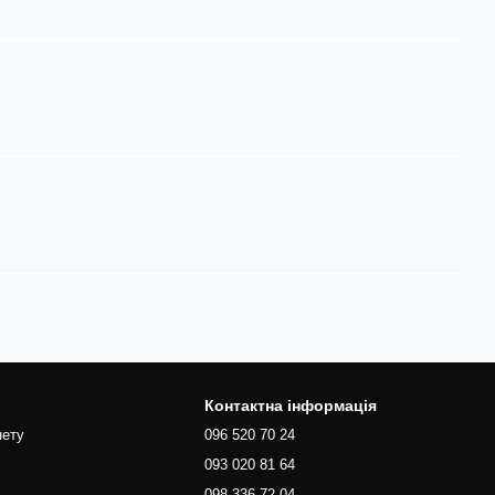
Контактна інформація
нету
096 520 70 24
093 020 81 64
098 336 72 04