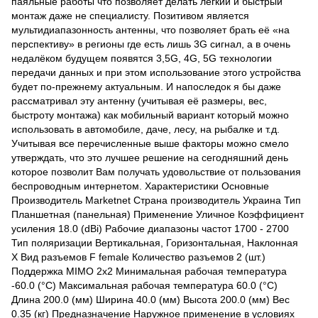
паяльные работы что позволяет делать лёгкий и быстрый
монтаж даже не специалисту. Позитивом является
мультидиапазонность антенны, что позволяет брать её «на
перспективу» в регионы где есть лишь 3G сигнал, а в очень
недалёком будущем появятся 3,5G, 4G, 5G технологии
передачи данных и при этом использование этого устройства
будет по-прежнему актуальным. И напоследок я бы даже
рассматривал эту антенну (учитывая её размеры, вес,
быстроту монтажа) как мобильный вариант который можно
использовать в автомобиле, даче, лесу, на рыбалке и т.д.
Учитывая все перечисленные выше факторы можно смело
утверждать, что это лучшее решение на сегодняшний день
которое позволит Вам получать удовольствие от пользования
беспроводным интернетом. Характеристики Основные
Производитель Marketnet Страна производитель Украина Тип
Планшетная (панельная) Применение Уличное Коэффициент
усиления 18.0 (dBi) Рабочие диапазоны частот 1700 - 2700
Тип поляризации Вертикальная, Горизонтальная, Наклонная
Х Вид разъемов F female Количество разъемов 2 (шт.)
Поддержка MIMO 2x2 Минимальная рабочая температура
-60.0 (°С) Максимальная рабочая температура 60.0 (°С)
Длина 200.0 (мм) Ширина 40.0 (мм) Высота 200.0 (мм) Вес
0.35 (кг) Предназначение Наружное применение в условиях