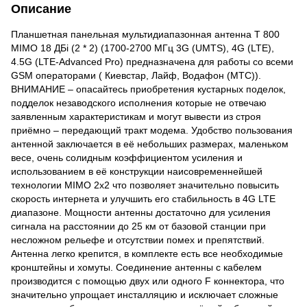
Описание
Планшетная панельная мультидиапазонная антенна Т 800
MIMO 18 ДБi (2 * 2) (1700-2700 МГц 3G (UMTS), 4G (LTE),
4.5G (LTE-Advanced Pro) предназначена для работы со всеми
GSM операторами ( Киевстар, Лайф, Водафон (МТС)).
ВНИМАНИЕ – опасайтесь приобретения кустарных поделок,
подделок незаводского исполнения которые не отвечаю
заявленным характеристикам и могут вывести из строя
приёмно – передающий тракт модема. Удобство пользования
антенной заключается в её небольших размерах, маленьком
весе, очень солидным коэффициентом усиления и
использованием в её конструкции наисовременнейшей
технологии MIMO 2x2 что позволяет значительно повысить
скорость интернета и улучшить его стабильность в 4G LTE
диапазоне. Мощности антенны достаточно для усиления
сигнала на расстоянии до 25 км от базовой станции при
несложном рельефе и отсутствии помех и препятствий.
Антенна легко крепится, в комплекте есть все необходимые
кронштейны и хомуты. Соединение антенны с кабелем
производится с помощью двух или одного F коннектора, что
значительно упрощает инсталляцию и исключает сложные