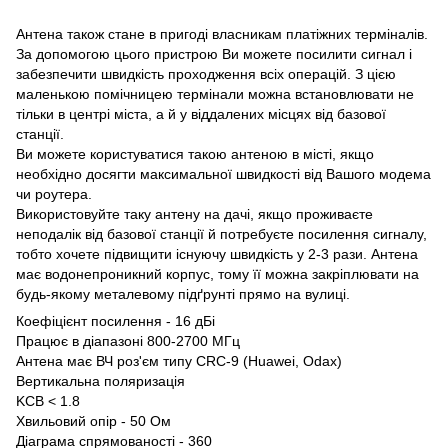
Антена також стане в пригоді власникам платіжних терміналів.
За допомогою цього пристрою Ви можете посилити сигнал і
забезпечити швидкість проходження всіх операцій. З цією
маленькою помічницею термінали можна встановлювати не
тільки в центрі міста, а й у віддалених місцях від базової
станції.
Ви можете користуватися такою антеною в місті, якщо
необхідно досягти максимальної швидкості від Вашого модема
чи роутера.
Використовуйте таку антену на дачі, якщо проживаєте
неподалік від базової станції й потребуєте посилення сигналу,
тобто хочете підвищити існуючу швидкість у 2-3 рази. Антена
має водонепроникний корпус, тому її можна закріплювати на
будь-якому металевому підґрунті прямо на вулиці.
Коефіцієнт посилення - 16 дБі
Працює в діапазоні 800-2700 МГц
Антена має ВЧ роз'єм типу CRC-9 (Huawei, Odax)
Вертикальна поляризація
KCB < 1.8
Хвильовий опір - 50 Ом
Діаграма спрямованості - 360