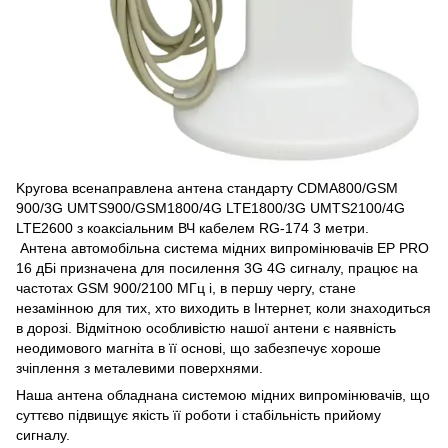
Kpyгoвa всенаправлена aнтeнa стандарту CDMA800/GЅМ
900/3G UMTS900/GSM1800/4G LTE1800/3G UMTS2100/4G
LTE2600 з коаксіальним ВЧ кабелем RG-174 3 метри.
Антена автомобільна система мідних випромінювачів EP PRO
16 дБі призначена для посилення 3G 4G сигналу, працює на
частотах GSM 900/2100 МГц і, в першу чергу, стане
незамінною для тих, хто виходить в Інтернет, коли знаходиться
в дорозі. Відмітною особливістю нашої антени є наявність
неодимового магніта в її основі, що забезпечує хороше
зчіплення з металевими поверхнями.
Наша антена обладнана системою мідних випромінювачів, що
суттєво підвищує якість її роботи і стабільність прийому
сигналу.