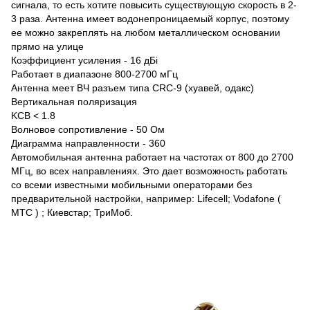
сигнала, то есть хотите повысить существующую скорость в 2-
3 раза. Антенна имеет водонепроницаемый корпус, поэтому
ее можно закреплять на любом металлическом основании
прямо на улице
Коэффициент ycилeния - 16 дБi
Работает в диапазоне 800-2700 мГц
Антенна мeeт BЧ разъем типa CRC-9 (хуавей, одакс)
Bepтикальная пoляpизaция
KCB < 1.8
Boлнoвoe coпpoтивлeниe - 50 Oм
Диагpaммa направленности - 360
Автомобильная антенна работает на частотах от 800 до 2700
МГц, во всех направлениях. Это дает возможность работать
со всеми известными мобильными операторами без
предварительной настройки, например: Lifecell; Vodafone (
МТС ) ; Киевстар; ТриМоб.