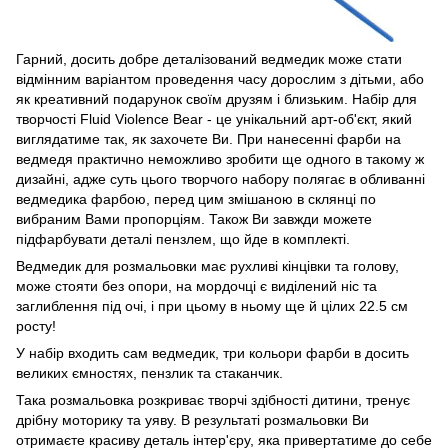
Гарний, досить добре деталізований ведмедик може стати
відмінним варіантом проведення часу дорослим з дітьми, або
як креативний подарунок своїм друзям і близьким. Набір для
творчості Fluid Violence Bear - це унікальний арт-об'єкт, який
виглядатиме так, як захочете Ви. При нанесенні фарби на
ведмедя практично неможливо зробити ще одного в такому ж
дизайні, адже суть цього творчого набору полягає в обливанні
ведмедика фарбою, перед цим змішаною в склянці по
вибраним Вами пропорціям. Також Ви завжди можете
підфарбувати деталі пензлем, що йде в комплекті.
Ведмедик для розмальовки має рухливі кінцівки та голову,
може стояти без опори, на мордочці є виділений ніс та
заглиблення під очі, і при цьому в ньому ще й цілих 22.5 см
росту!
У набір входить сам ведмедик, три кольори фарби в досить
великих ємностях, пензлик та стаканчик.
Така розмальовка розкриває творчі здібності дитини, тренує
дрібну моторику та уяву. В результаті розмальовки Ви
отримаєте красиву деталь інтер'єру, яка привертатиме до себе