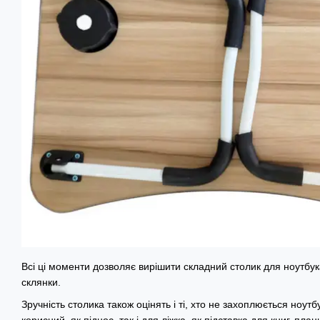
Всі ці моменти дозволяє вирішити складний столик для ноутбук
склянки.
Зручність столика також оцінять і ті, хто не захоплюється ноут
корисний, як піднос, так і для ліжка, як підставка для книг, пл