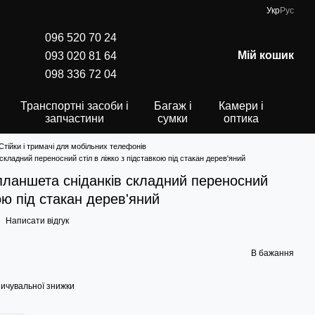
Укр
Рус
096 520 70 24
Мій кошик
093 020 81 64
098 336 72 04
Транспортні засоби і
Багаж і
Камери і
запчастини
сумки
оптика
Стійки і тримачі для мобільних телефонів
складний переносний стіл в ліжко з підставкою під стакан дерев'яний
планшета сніданків складний переносний
кою під стакан дерев'яний
Написати відгук
В бажання
ичувальної знижки