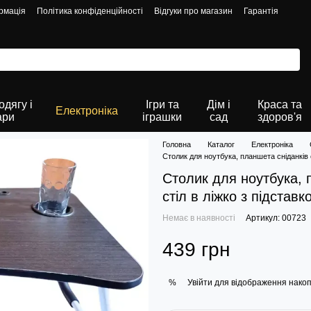
рмація
Політика конфіденційності
Відгуки про магазин
Гарантія
дягу і
Ігри та
Дім і
Краса та
Електроніка
ари
іграшки
сад
здоров'я
Головна
Каталог
Електроніка
Столик для ноутбука, планшета сніданків 
Столик для ноутбука, 
стіл в ліжко з підстав
Немає в наявності
Артикул: 00723
439 грн
Увійти
для відображення накоп
%