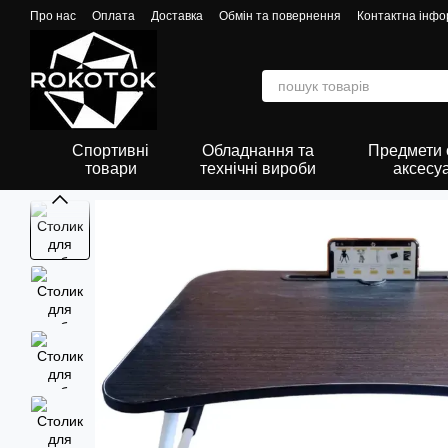
Перейти до основного контенту
Про нас
Оплата
Доставка
Обмін та повернення
Контактна інфо
Спортивні
Обладнання та
Предмети о
товари
технічні вироби
аксесу