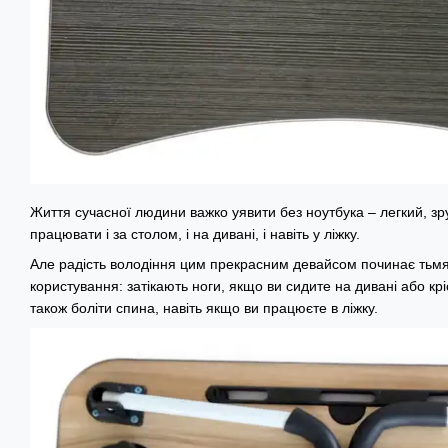
Життя сучасної людини важко уявити без ноутбука – легкий, з
працювати і за столом, і на дивані, і навіть у ліжку.
Але радість володіння цим прекрасним девайсом починає тьмян
користування: затікають ноги, якщо ви сидите на дивані або крі
також боліти спина, навіть якщо ви працюєте в ліжку.