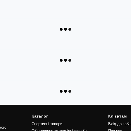
Каталог
Клієнтам
Спортивні товари
Вхід до кабі
ного
Обладнання та технічні вироби
Про нас