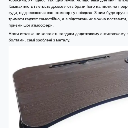
Компактність і легкість дозволяють брати його на пікнік на приро
куди, підкреслюючи ваш комфорт у поїздках. З ним буде зручн
тримати гаджет самостійно, а в підстаканник можна поставити, 
приємнішої атмосфери.
Ніжки столика не ковзають завдяки додатковому антиковзкому п
болтами, самі зроблені з металу.