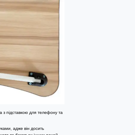
а з підставкою для телефону та
буками, адже він досить
аншета та багатьох інших речей.