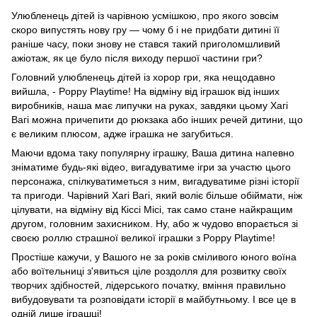
Улюбленець дітей із чарівною усмішкою, про якого зовсім
скоро випустять нову гру — чому б і не придбати дитині її
раніше часу, поки знову не стався такий приголомшливий
ажіотаж, як це було після виходу першої частини гри?
Головний улюбленець дітей із хорор гри, яка нещодавно
вийшла, - Poppy Playtime! На відміну від іграшок від інших
виробників, наша має липучки на руках, завдяки цьому Хагі
Вагі можна причепити до рюкзака або інших речей дитини, що
є великим плюсом, адже іграшка не загубиться.
Маючи вдома таку популярну іграшку, Ваша дитина напевно
зніматиме будь-які відео, вигадуватиме ігри за участю цього
персонажа, спілкуватиметься з ним, вигадуватиме різні історії
та пригоди. Чарівний Хагі Вагі, який воліє більше обіймати, ніж
цілувати, на відміну від Кіссі Місі, так само стане найкращим
другом, головним захисником. Ну, або ж чудово впорається зі
своєю роллю страшної великої іграшки з Poppy Playtime!
Простіше кажучи, у Вашого не за років сміливого юного воїна
або воїтельниці з'явиться ціле роздолля для розвитку своїх
творчих здібностей, лідерського початку, вміння правильно
вибудовувати та розповідати історії в майбутньому. І все це в
одній лише іграшці!