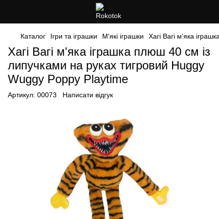
Каталог
Ігри та іграшки
М'які іграшки
Хагі Вагі м'яка ігра
Хагі Вагі м'яка іграшка плюш 40 см із
липучками на руках тигровий Huggy
Wuggy Poppy Playtime
Артикул:
00073
Написати відгук