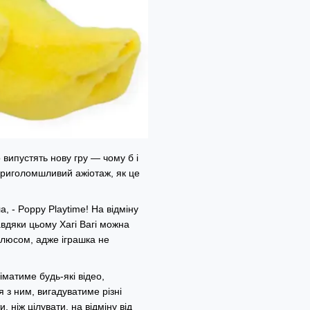
 випустять нову гру — чому б і
 приголомшливий ажіотаж, як це
, - Poppy Playtime! На відміну
авдяки цьому Хагі Вагі можна
плюсом, адже іграшка не
матиме будь-які відео,
 з ним, вигадуватиме різні
и, ніж цілувати, на відміну від