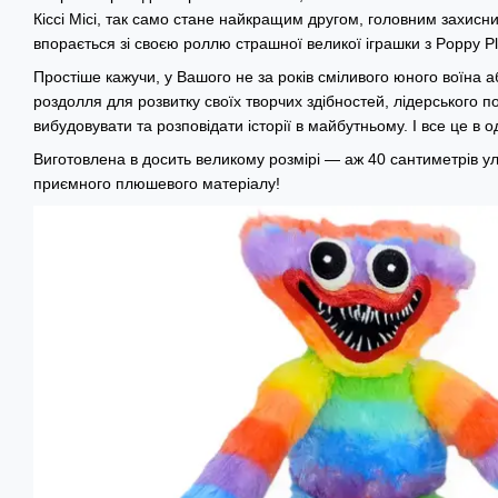
Кіссі Місі, так само стане найкращим другом, головним захисни
впорається зі своєю роллю страшної великої іграшки з Poppy Pl
Простіше кажучи, у Вашого не за років сміливого юного воїна а
роздолля для розвитку своїх творчих здібностей, лідерського п
вибудовувати та розповідати історії в майбутньому. І все це в о
Виготовлена в досить великому розмірі — аж 40 сантиметрів у
приємного плюшевого матеріалу!