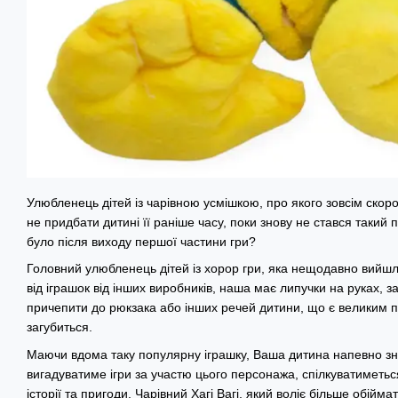
Улюбленець дітей із чарівною усмішкою, про якого зовсім скоро
не придбати дитині її раніше часу, поки знову не стався такий
було після виходу першої частини гри?
Головний улюбленець дітей із хорор гри, яка нещодавно вийшла
від іграшок від інших виробників, наша має липучки на руках, з
причепити до рюкзака або інших речей дитини, що є великим 
загубиться.
Маючи вдома таку популярну іграшку, Ваша дитина напевно зні
вигадуватиме ігри за участю цього персонажа, спілкуватиметься
історії та пригоди. Чарівний Хагі Вагі, який воліє більше обіймат