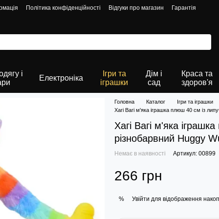
рмація
Політика конфіденційності
Відгуки про магазин
Гарантія
дягу і
Ігри та
Дім і
Краса та
Електроніка
ари
іграшки
сад
здоров'я
Головна
Каталог
Ігри та іграшки
Хагі Вагі м'яка іграшка плюш 40 см із ли
Хагі Вагі м'яка іграшк
різнобарвний Huggy W
Немає в наявності
Артикул: 00899
266 грн
Увійти
для відображення накоп
%