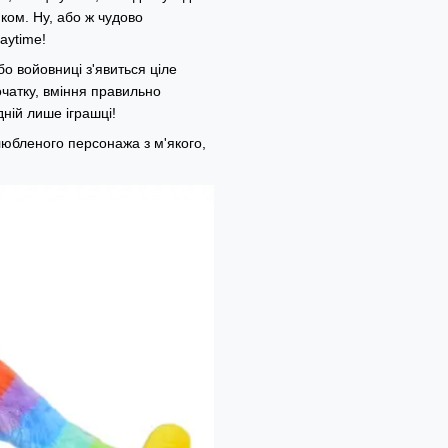
ком. Ну, або ж чудово
aytime!
бо войовниці з'явиться ціле
очатку, вміння правильно
дній лише іграшці!
любленого персонажа з м'якого,