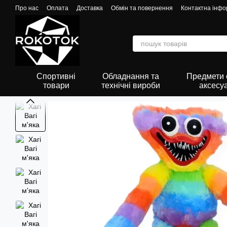
Перейти до основного контенту
Про нас
Оплата
Доставка
Обмін та повернення
Контактна інфо
Спортивні
Обладнання та
Предмети о
товари
технічні вироби
аксесу