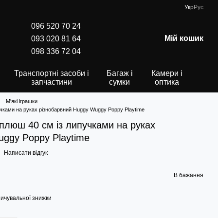
Укр
Рус
096 520 70 24
Мій кошик
093 020 81 64
098 336 72 04
Транспортні засоби і
Багаж і
Камери і
запчастини
сумки
оптика
М'які іграшки
пучками на руках різнобарвний Huggy Wuggy Poppy Playtime
а плюш 40 см із липучками на руках
uggy Poppy Playtime
Написати відгук
В бажання
ичувальної знижки