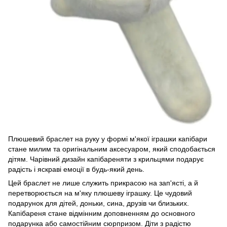
Плюшевий браслет на руку у формі м'якої іграшки капібари
стане милим та оригінальним аксесуаром, який сподобається
дітям. Чарівний дизайн капібареняти з крильцями подарує
радість і яскраві емоції в будь-який день.
Цей браслет не лише служить прикрасою на зап'ясті, а й
перетворюється на м'яку плюшеву іграшку. Це чудовий
подарунок для дітей, доньки, сина, друзів чи близьких.
Капібареня стане відмінним доповненням до основного
подарунка або самостійним сюрпризом. Діти з радістю