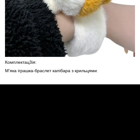
Комплектац3ія:
М'яка іграшка-браслет капібара з крильцями.