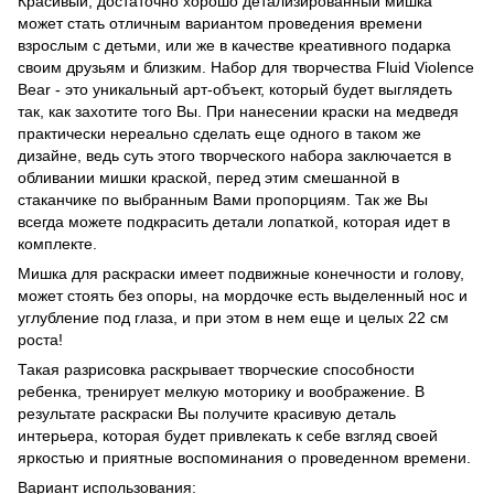
Красивый, достаточно хорошо детализированный мишка
может стать отличным вариантом проведения времени
взрослым с детьми, или же в качестве креативного подарка
своим друзьям и близким. Набор для творчества Fluid Violence
Bear - это уникальный арт-объект, который будет выглядеть
так, как захотите того Вы. При нанесении краски на медведя
практически нереально сделать еще одного в таком же
дизайне, ведь суть этого творческого набора заключается в
обливании мишки краской, перед этим смешанной в
стаканчике по выбранным Вами пропорциям. Так же Вы
всегда можете подкрасить детали лопаткой, которая идет в
комплекте.
Мишка для раскраски имеет подвижные конечности и голову,
может стоять без опоры, на мордочке есть выделенный нос и
углубление под глаза, и при этом в нем еще и целых 22 см
роста!
Такая разрисовка раскрывает творческие способности
ребенка, тренирует мелкую моторику и воображение. В
результате раскраски Вы получите красивую деталь
интерьера, которая будет привлекать к себе взгляд своей
яркостью и приятные воспоминания о проведенном времени.
Вариант использования: