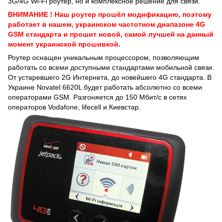
3G/4G Wi-Fi роутер, но и комплексное решение для связи.
ВНИМАНИЕ ! Наш роутер прошёл модификацию, поэтому
работает в нашем, украинском частотном диапазоне 4G
GSM стандарта и прошит новой, самой лучшей на данный
момент украинской прошивкой.
Роутер оснащен уникальным процессором, позволяющим
работать со всеми доступными стандартами мобильной связи.
От устаревшего 2G Интернета, до новейшего 4G стандарта. В
Украине Novatel 6620L будет работать абсолютно со всеми
операторами GSM. Разгоняется до 150 Мбит/с в сетях
операторов Vodafone, lifecell и Киевстар.