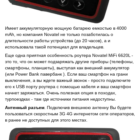
Имеет аккумуляторную мощную батарею емкостью в 4000
mAh, но компания Novatel не только позаботилась о
длительности работы устройства (до 20 часов), а и
использовала такой потенциал для владельцев.
Еще одна приятная особенность роутера Novatel MiFi 6620L -
это то, что он может подзаряжать другие приборы (телефоны,
смартфоны, планшеты), выступая как внешний аккумулятор
(или Power Bank павербанк ). Если ваш смартфон на грани
выключения, а вы ждете важный звонок - просто подключите
его к USB порту роутера с помощью кабеля и ваш смартфон
начнет заряжаться. Очень полезная опция в походах,
турпоездках - там где источники питания недоступны.
Антенный разъем
. Подключив внешнюю антенну Вы будете
пользоваться скоростным 3G 4G интернетом сети операторов,
в ранее не доступных для этого местах.