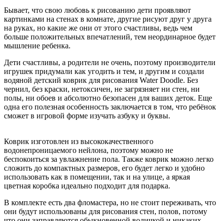
Бывает, что свою любовь к рисованию дети проявляют
картинками на стенах в комнате, другие рисуют друг у друга
на руках, но какие же они от этого счастливы, ведь чем
больше положительных впечатлений, тем неординарное будет
мышление ребенка.
Дети счастливы, а родители не очень, поэтому производители
игрушек придумали как угодить и тем, и другим и создали
водяной детский коврик для рисования Water Doodle. Без
чернил, без краски, нетоксичен, не загрязняет ни стен, ни
полы, ни обоев и абсолютно безопасен для ваших деток. Еще
одна его полезная особенность заключается в том, что ребёнок
сможет в игровой форме изучать азбуку и буквы.
Коврик изготовлен из высококачественного
водонепроницаемого нейлона, поэтому можно не
беспокоиться за увлажнение пола. Также коврик можно легко
сложить до компактных размеров, его будет легко и удобно
использовать как в помещении, так и на улице, а яркая
цветная коробка идеально подходит для подарка.
В комплекте есть два фломастера, но не стоит переживать, что
они будут использованы для рисования стен, полов, потому
что они заправляются обыкновенной водичкой и никаких