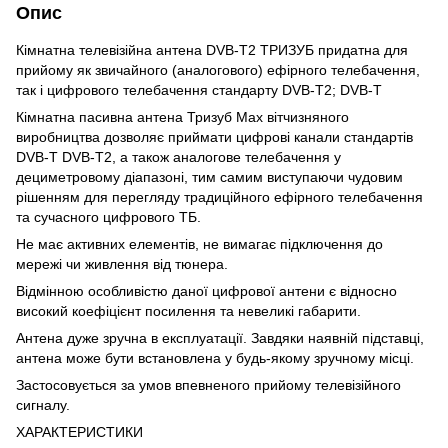
Опис
Кімнатна телевізійна антена DVB-T2 ТРИЗУБ придатна для
прийому як звичайного (аналогового) ефірного телебачення,
так і цифрового телебачення стандарту DVB-T2; DVB-T
Кімнатна пасивна антена Тризуб Max вітчизняного
виробництва дозволяє приймати цифрові канали стандартів
DVB-T DVB-T2, а також аналогове телебачення у
дециметровому діапазоні, тим самим виступаючи чудовим
рішенням для перегляду традиційного ефірного телебачення
та сучасного цифрового ТБ.
Не має активних елементів, не вимагає підключення до
мережі чи живлення від тюнера.
Відмінною особливістю даної цифрової антени є відносно
високий коефіцієнт посилення та невеликі габарити.
Антена дуже зручна в експлуатації. Завдяки наявній підставці,
антена може бути встановлена ​​у будь-якому зручному місці.
Застосовується за умов впевненого прийому телевізійного
сигналу.
ХАРАКТЕРИСТИКИ