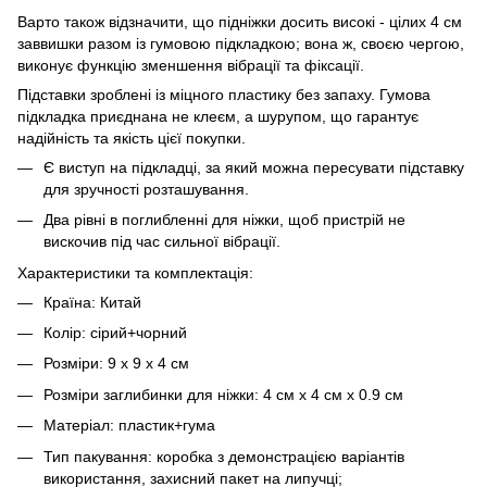
Варто також відзначити, що підніжки досить високі - цілих 4 см
заввишки разом із гумовою підкладкою; вона ж, своєю чергою,
виконує функцію зменшення вібрації та фіксації.
Підставки зроблені із міцного пластику без запаху. Гумова
підкладка приєднана не клеєм, а шурупом, що гарантує
надійність та якість цієї покупки.
Є виступ на підкладці, за який можна пересувати підставку
для зручності розташування.
Два рівні в поглибленні для ніжки, щоб пристрій не
вискочив під час сильної вібрації.
Характеристики та комплектація:
Країна: Китай
Колір: сірий+чорний
Розміри: 9 х 9 х 4 см
Розміри заглибинки для ніжки: 4 см х 4 см х 0.9 см
Матеріал: пластик+гума
Тип пакування: коробка з демонстрацією варіантів
використання, захисний пакет на липучці;