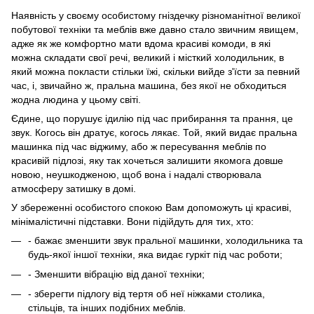
Наявність у своєму особистому гніздечку різноманітної великої
побутової техніки та меблів вже давно стало звичним явищем,
адже як же комфортно мати вдома красиві комоди, в які
можна складати свої речі, великий і місткий холодильник, в
який можна покласти стільки їжі, скільки вийде з'їсти за певний
час, і, звичайно ж, пральна машина, без якої не обходиться
жодна людина у цьому світі.
Єдине, що порушує ідилію під час прибирання та прання, це
звук. Когось він дратує, когось лякає. Той, який видає пральна
машинка під час віджиму, або ж пересування меблів по
красивій підлозі, яку так хочеться залишити якомога довше
новою, неушкодженою, щоб вона і надалі створювала
атмосферу затишку в домі.
У збереженні особистого спокою Вам допоможуть ці красиві,
мінімалістичні підставки. Вони підійдуть для тих, хто:
- бажає зменшити звук пральної машинки, холодильника та
будь-якої іншої техніки, яка видає гуркіт під час роботи;
- Зменшити вібрацію від даної техніки;
- зберегти підлогу від тертя об неї ніжками столика,
стільців, та інших подібних меблів.