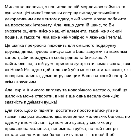
Миленька шапочка, з нашитою на ній мордочкою зайчика та
вушками цієї милої тваринки спершу виглядає звичайним
декоративним елементом одягу, який часто можна побачити
на просторах інтернету. Але, якщо дати їй шанс, то Ви
зможете оцінити якісно нашиті елементи, такий же якісний
пошив, а також те, яка вона неймовірно м'якенька і тепла!..
Ця шапка прекрасно підходить для смішного подарунку
друзям, дітям, чудово вписується в Ваші задумки та маленькі
капості, аби порадувати своїх рідних та близьких. А
найголовніше, в ній дуже приємно зустрічати зимові свята, такі
як Новий Рік, адже цей головний убір може сяяти так само, як і
новорічна ялинка, демонструючи цим Ваш святковий настрій
всім оточуючим.
Але, окрім її милого вигляду та новорічного настрою, який ця
шапочка може створити, в неї є ще одна весела функція:
здатність піднімати вушка!
Для того, щоб їх підняти, достатньо просто натиснути на
лапки: там розташовано два повітряних маленьких балона, по
одному в кожній лапі. До кожного вушка, у свою чергу,
прокладена маленька, непомітна трубка, по якій повітря
дістається до манших балонів у вушках, і - готово! Щоб