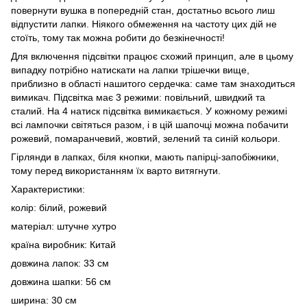
повернути вушка в попередній стан, достатньо всього лиш
відпустити лапки. Ніякого обмеження на частоту цих дій не
стоїть, тому так можна робити до безкінечності!
Для включення підсвітки працює схожий принцип, але в цьому
випадку потрібно натискати на лапки трішечки вище,
приблизно в області нашитого сердечка: саме там знаходиться
вимикач. Підсвітка має 3 режими: повільний, швидкий та
сталий. На 4 натиск підсвітка вимикається. У кожному режимі
всі лампочки світяться разом, і в цій шапочці можна побачити
рожевий, помаранчевий, жовтий, зелений та синій кольори.
Гірлянди в лапках, біля кнопки, мають папірці-запобіжники,
тому перед використанням їх варто витягнути.
Характеристики:
колір: білий, рожевий
матеріал: штучне хутро
країна виробник: Китай
довжина лапок: 33 см
довжина шапки: 56 см
ширина: 30 см