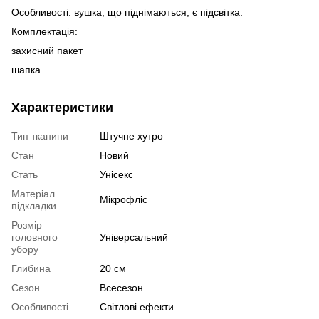
Особливості: вушка, що піднімаються, є підсвітка.
Комплектація:
захисний пакет
шапка.
Характеристики
Тип тканини
Штучне хутро
Стан
Новий
Стать
Унісекс
Матеріал
Мікрофліс
підкладки
Розмір
головного
Універсальний
убору
Глибина
20 см
Сезон
Всесезон
Особливості
Світлові ефекти