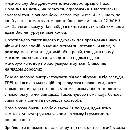
мирного сну Вам допоможе електропростирадло Huzur.
Приємна на дотик, не колеться, оформлена в заспокійливі
салатові тони з одного боку і світло коричневий - з іншого, та
ще й до цього має цілком пристойні розміри - цілих 120х160
см. Завдяки ньому у Вас вийде швидко заснути глибоким сном,
адже Вас не турбуватиме холод.
Простирадло також чудово підходить для проведення часу з
дітьми: його спокійно можна включити, вставивши вилку в
розетку, розстелити в дитячій або ігровій, і завдяки цьому
малюки, які досить часто сидять на підлозі під час
малорухливих ігор не застуджуватимуться. (Лише під
наглядом дорослих).
Рекомендовано використовувати під час лікування від застуди,
ГРВІ та інших, звичних цій порі року захворюванням, адже
термопростирадло є хорошим помічником ліків та теплого чаю
з лимоном у таких випадках. Також чудово пом'якшує больові
симптоми у спині та покращує кровообіг.
Його можна брати із собою також і в поїздки, адже воно
комплектується зручним чохлом на замку із ручками для
перенесення.
Зроблено з приємного поліестеру, що не колеться, який можна