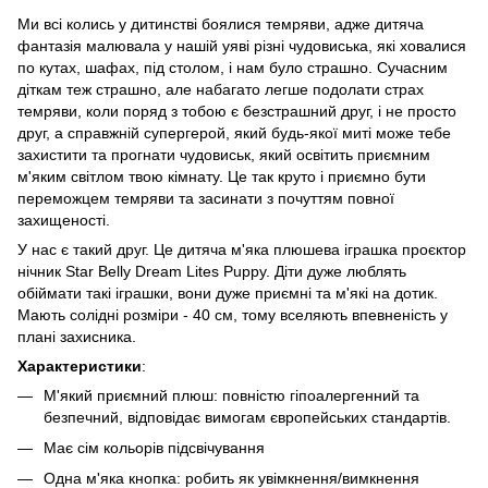
Ми всі колись у дитинстві боялися темряви, адже дитяча
фантазія малювала у нашій уяві різні чудовиська, які ховалися
по кутах, шафах, під столом, і нам було страшно. Сучасним
діткам теж страшно, але набагато легше подолати страх
темряви, коли поряд з тобою є безстрашний друг, і не просто
друг, а справжній супергерой, який будь-якої миті може тебе
захистити та прогнати чудовиськ, який освітить приємним
м'яким світлом твою кімнату. Це так круто і приємно бути
переможцем темряви та засинати з почуттям повної
захищеності.
У нас є такий друг. Це дитяча м'яка плюшева іграшка проєктор
нічник Star Belly Dream Lites Puppy. Діти дуже люблять
обіймати такі іграшки, вони дуже приємні та м'які на дотик.
Мають солідні розміри - 40 см, тому вселяють впевненість у
плані захисника.
Характеристики
:
М'який приємний плюш: повністю гіпоалергенний та
безпечний, відповідає вимогам європейських стандартів.
Має сім кольорів підсвічування
Одна м'яка кнопка: робить як увімкнення/вимкнення