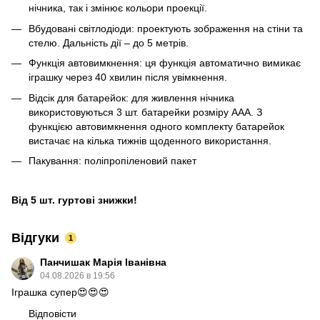
нічника, так і змінює кольори проекції.
Вбудовані світлодіоди: проектують зображення на стіни та
стелю. Дальність дії – до 5 метрів.
Функція автовимкнення: ця функція автоматично вимикає
іграшку через 40 хвилин після увімкнення.
Відсік для батарейок: для живлення нічника
використовуються 3 шт. батарейки розміру ААА. З
функцією автовимкнення одного комплекту батарейок
вистачає на кілька тижнів щоденного використання.
Пакування: поліпропіленовий пакет
Від 5 шт. гуртові знижки!
Відгуки
1
Панчишак Марія Іванівна
04.08.2026 в 19:56
Іграшка супер😍😍😍
Відповісти