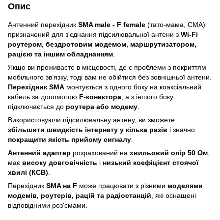
Опис
Антенний перехідник
SMA male - F female
(тато-мама, СМА)
призначений для з'єднання підсилювальної антени з
Wi-Fi
роутером, бездротовим модемом, маршрутизатором,
рацією та іншим обладнанням
.
Якщо ви проживаєте в місцевості, де є проблеми з покриттям
мобільного зв’язку, тоді вам не обійтися без зовнішньої антени.
Перехідник SMA
монтується з одного боку на коаксіальний
кабель за допомогою
F-конектора
, а з іншого боку
підключається до
роутера або модему
.
Використовуючи підсилювальну антену, ви зможете
збільшити швидкість інтернету у кілька разів
і значно
покращити якість прийому сигналу
.
Антенний адаптер
розрахований на
хвильовий опір 50 Ом
,
має
високу довговічність
і
низький коефіцієнт стоячої
хвилі (КСВ)
.
Перехідник
SMA на F
може працювати з різними
моделями
модемів, роутерів, рацій та радіостанцій
, які оснащені
відповідними роз'ємами.